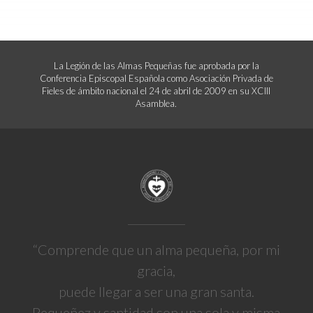
La Legión de las Almas Pequeñas fue aprobada por la
Conferencia Episcopal Española como Asociación Privada de
Fieles de ámbito nacional el 24 de abril de 2009 en su XCIII
Asamblea.
“Comprende que un alma pequeña, por mi
gracia,
puede llegar a ser una gran santa.
Pequeñez y santidad son una sola y misma