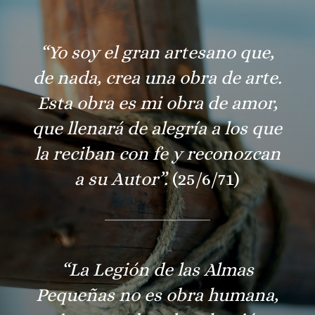
“Yo soy el gran artesano que,
de nada, crea una obra de arte.
Esta obra es mi obra de amor,
que llenará de alegría a los que
la reciban con fe y reconozcan
a su Autor”.
(25/6/71)
“La Legión de las Almas
Pequeñas no es obra humana,