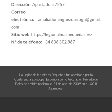
Dirección:
Apartado: 57257
Correo
electrónico:
amaliadominguezquiroga@gmail.
com
Sitio web:
https://legionalmaspequeñas.es/
N.º de teléfono:
+34 636 302 867
La Legión de las Almas Pequeñas fue aprobada por la
Conferencia Episcopal Española como Asociación Privada de
Fieles de ámbito nacional el 24 de abril de 2009 en su XCIII
Asamblea.