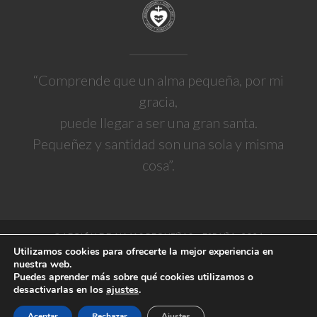
“Comprende que un alma pequeña, por mi
gracia,
puede llegar a ser una gran santa.
Pequeñez y santidad son una sola y misma
cosa”.
© LEGIÓN DE ALMAS PEQUEÑAS – ESPAÑA, 2024
Utilizamos cookies para ofrecerte la mejor experiencia en
nuestra web.
Puedes aprender más sobre qué cookies utilizamos o
POLÍTICA DE PRIVACIDAD Y COOKIES
desactivarlas en los
ajustes
.
Aceptar
Rechazar
Ajustes